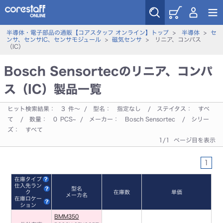
半導体・電子部品の通販【コアスタッフ オンライン】トップ
>
半導体
>
セ
ンサ、センサIC、センサモジュール
>
磁気センサ
> リニア、コンパス
（IC）
Bosch Sensortecのリニア、コンパ
ス（IC）製品一覧
ヒット検索結果：
3
件～ / 型名：
指定なし
/ ステイタス：
すべ
て
/ 数量：
0
PCS~ / メーカー：
Bosch Sensortec
/ シリー
ズ：
すべて
1/1 ページ目を表示
1
在庫タイプ
仕入先ラン
型名
ク
在庫数
単価
メーカ名
在庫ロケー
ション
BMM350