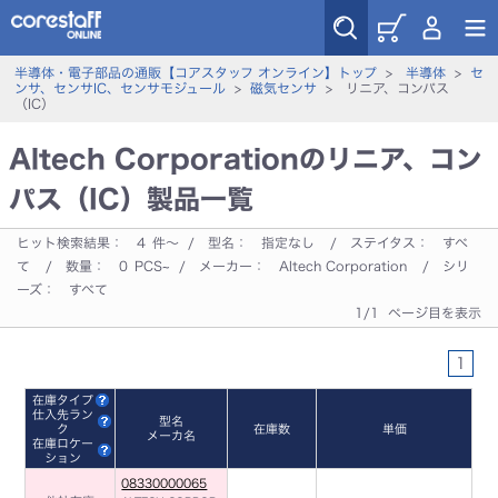
半導体・電子部品の通販【コアスタッフ オンライン】トップ
>
半導体
>
セ
ンサ、センサIC、センサモジュール
>
磁気センサ
> リニア、コンパス
（IC）
Altech Corporationのリニア、コン
パス（IC）製品一覧
ヒット検索結果：
4
件～ / 型名：
指定なし
/ ステイタス：
すべ
て
/ 数量：
0
PCS~ / メーカー：
Altech Corporation
/ シリ
ーズ：
すべて
1/1 ページ目を表示
1
在庫タイプ
仕入先ラン
型名
ク
在庫数
単価
メーカ名
在庫ロケー
ション
08330000065