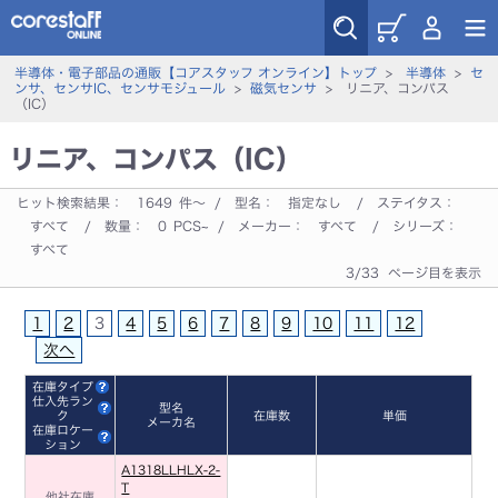
半導体・電子部品の通販【コアスタッフ オンライン】トップ
>
半導体
>
セ
ンサ、センサIC、センサモジュール
>
磁気センサ
> リニア、コンパス
（IC）
リニア、コンパス（IC）
ヒット検索結果：
1649
件～ / 型名：
指定なし
/ ステイタス：
すべて
/ 数量：
0
PCS~ / メーカー：
すべて
/ シリーズ：
すべて
3/33 ページ目を表示
1
2
3
4
5
6
7
8
9
10
11
12
次へ
在庫タイプ
仕入先ラン
型名
ク
在庫数
単価
メーカ名
在庫ロケー
ション
A1318LLHLX-2-
T
他社在庫