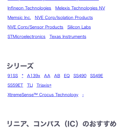
Infineon Technologies
Melexis Technologies NV
Memsic Inc.
NVE Corp/Isolation Products
NVE Corp/Sensor Products
Silicon Labs
STMicroelectronics
Texas Instruments
シリーズ
91SS
*
A139x
AA
AB
EQ
SS490
SS49E
SS59ET
TLI
Triaxis®
XtremeSense™ Crocus Technology
-
リニア、コンパス（IC）のおすすめ