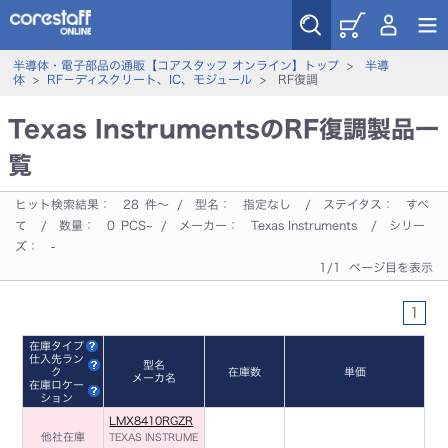
半導体・電子部品の通販【コアスタッフ オンライン】トップ
>
半導
体
>
RF－ディスクリート、IC、モジュール
> RF復調
Texas InstrumentsのRF復調製品一
覧
ヒット検索結果：
28
件～ / 型名：
指定なし
/ ステイタス：
すべ
て
/ 数量：
0
PCS~ / メーカー：
Texas Instruments
/ シリー
ズ：
-
1/1 ページ目を表示
1
在庫タイプ
仕入先ラン
型名
ク
在庫数
単価
メーカ名
在庫ロケー
ション
LMX8410RGZR
他社在庫
TEXAS INSTRUME