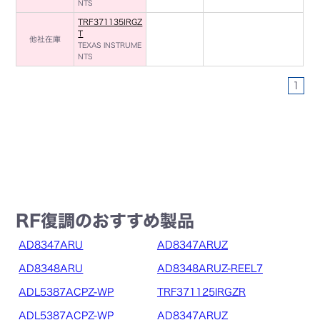
NTS
TRF371135IRGZ
T
他社在庫
TEXAS INSTRUME
NTS
1
RF復調のおすすめ製品
AD8347ARU
AD8347ARUZ
AD8348ARU
AD8348ARUZ-REEL7
ADL5387ACPZ-WP
TRF371125IRGZR
ADL5387ACPZ-WP
AD8347ARUZ